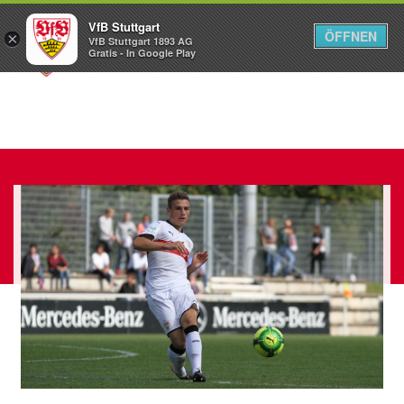
VfB Stuttgart
ÖFFNEN
×
VfB Stuttgart 1893 AG
Menü
Gratis - In Google Play