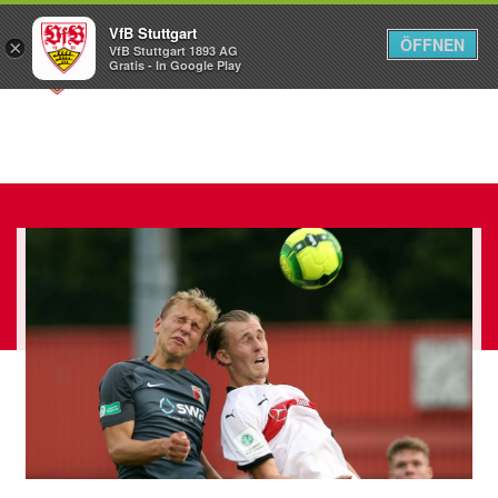
VfB Stuttgart
ÖFFNEN
×
VfB Stuttgart 1893 AG
Menü
Gratis - In Google Play