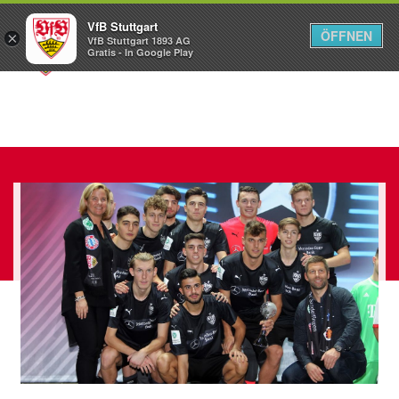
VfB Stuttgart
ÖFFNEN
×
VfB Stuttgart 1893 AG
Menü
Gratis - In Google Play