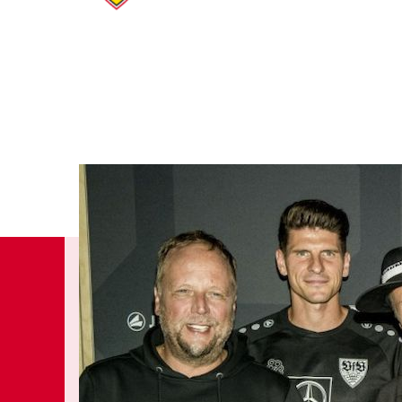
VfB TV
SHOP
TICKETS
ARENA
SERVICE
BILDUNG
Aktuell
Profis
Junge Wilde
Fraue