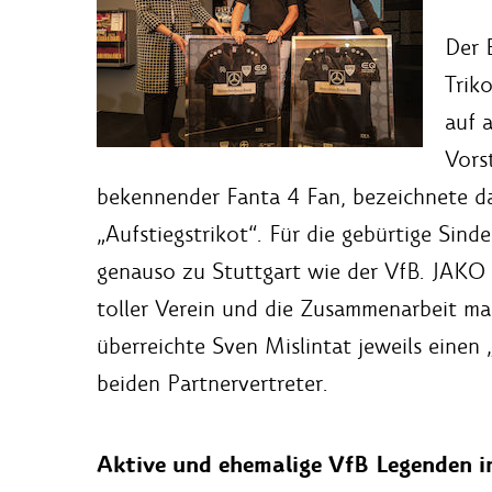
Der 
Trik
auf 
Vors
bekennender Fanta 4 Fan, bezeichnete da
„Aufstiegstrikot“. Für die gebürtige Sind
genauso zu Stuttgart wie der VfB. JAKO G
toller Verein und die Zusammenarbeit mac
überreichte Sven Mislintat jeweils einen 
beiden Partnervertreter.
Aktive und ehemalige VfB Legenden 