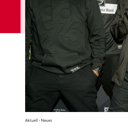
Aktuell
Neues
›