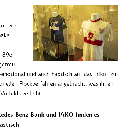
kot von
make
s 89er
getreu
emotional und auch haptisch auf das Trikot zu
tionellen Flockverfahren angebracht, was ihnen
orbilds verleiht.
edes-Benz Bank und JAKO finden es
astisch