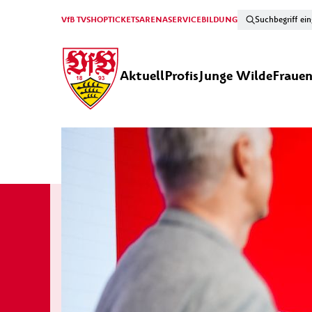
VfB TV
SHOP
TICKETS
ARENA
SERVICE
BILDUNG
Aktuell
Profis
Junge Wilde
Fraue