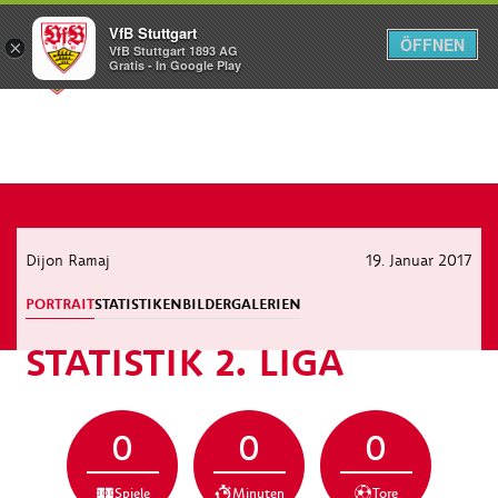
VfB Stuttgart
ÖFFNEN
×
VfB Stuttgart 1893 AG
Menü
Gratis - In Google Play
Dijon Ramaj
19. Januar 2017
PORTRAIT
STATISTIKEN
BILDERGALERIEN
STATISTIK 2. LIGA
0
0
0
Spiele
Minuten
Tore