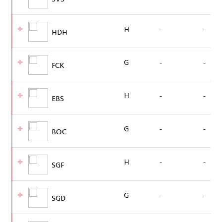
H
-
-
HDH
G
-
-
FCK
H
-
-
EBS
G
-
-
BOC
H
-
-
SGF
G
-
-
SGD