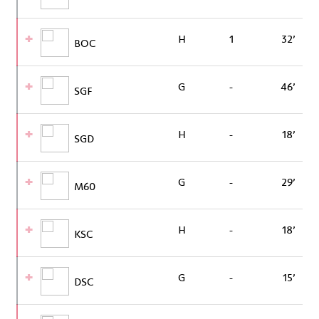
H
1
32’
BOC
G
-
46’
SGF
H
-
18’
SGD
G
-
29’
M60
H
-
18’
KSC
G
-
15’
DSC