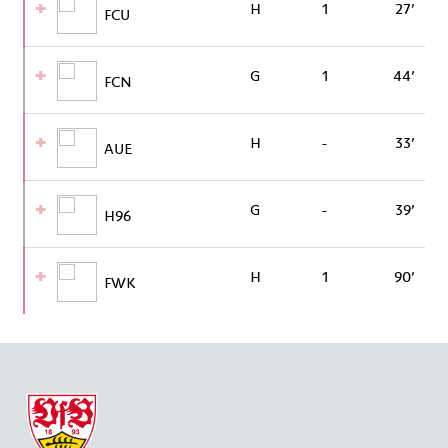
H
1
27’
FCU
G
1
44’
FCN
H
-
33’
AUE
G
-
39’
H96
H
1
90’
FWK