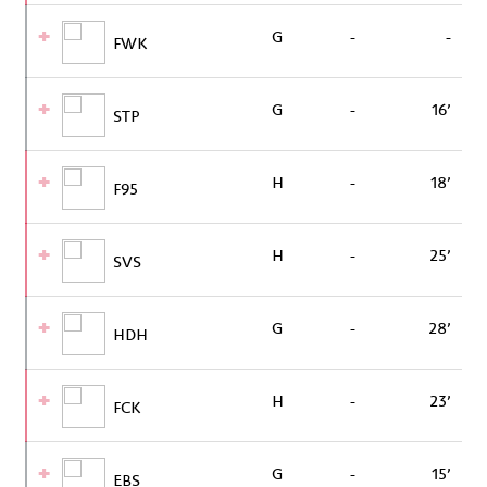
G
-
-
FWK
G
-
16’
STP
H
-
18’
F95
H
-
25’
SVS
G
-
28’
HDH
H
-
23’
FCK
G
-
15’
EBS