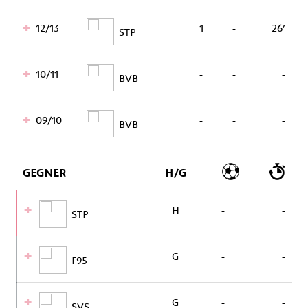
12/13
1
-
26’
STP
10/11
-
-
-
BVB
09/10
-
-
-
BVB
GEGNER
H/G
H
-
-
STP
G
-
-
F95
G
-
-
SVS