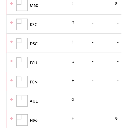
H
-
8’
M60
G
-
-
KSC
H
-
-
DSC
G
-
-
FCU
H
-
-
FCN
G
-
-
AUE
H
-
9’
H96