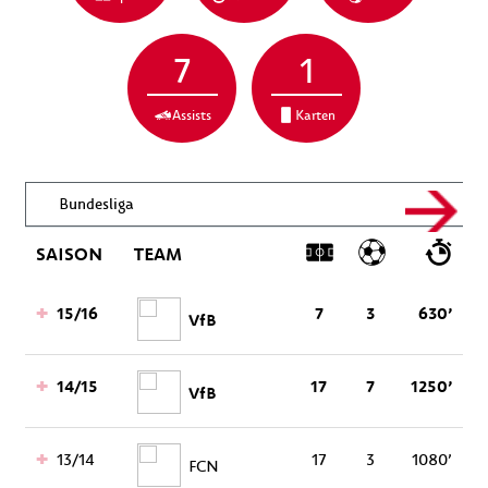
7
1
Assists
Karten
Bundesliga
SAISON
TEAM
15/16
7
3
630’
VfB
14/15
17
7
1250’
VfB
13/14
17
3
1080’
FCN