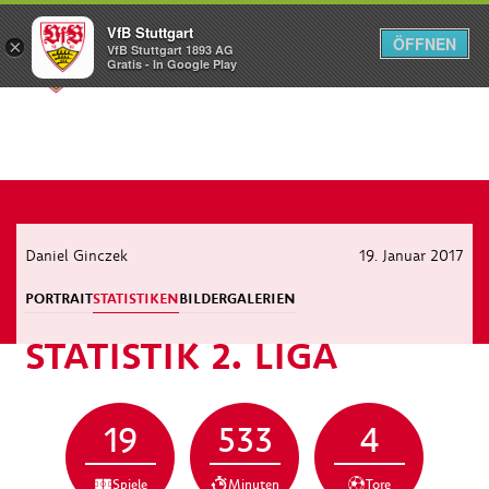
VfB Stuttgart
ÖFFNEN
×
VfB Stuttgart 1893 AG
Menü
Gratis - In Google Play
Daniel Ginczek
19. Januar 2017
PORTRAIT
STATISTIKEN
BILDERGALERIEN
STATISTIK 2. LIGA
19
533
4
Spiele
Minuten
Tore