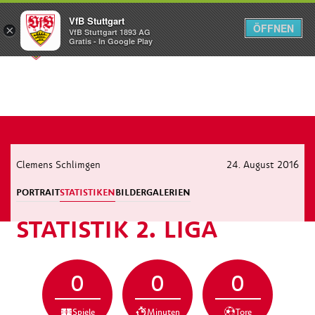
VfB Stuttgart
ÖFFNEN
×
VfB Stuttgart 1893 AG
Menü
Gratis - In Google Play
Clemens Schlimgen
24. August 2016
PORTRAIT
STATISTIKEN
BILDERGALERIEN
STATISTIK 2. LIGA
0
0
0
Spiele
Minuten
Tore