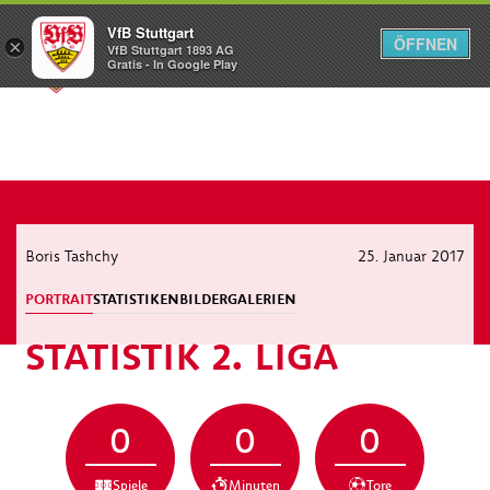
VfB Stuttgart
ÖFFNEN
×
VfB Stuttgart 1893 AG
Menü
Gratis - In Google Play
Boris Tashchy
25. Januar 2017
PORTRAIT
STATISTIKEN
BILDERGALERIEN
STATISTIK 2. LIGA
0
0
0
Spiele
Minuten
Tore