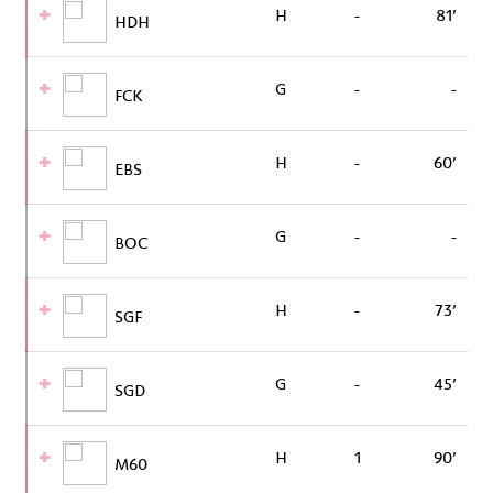
H
-
81’
HDH
G
-
-
FCK
H
-
60’
EBS
G
-
-
BOC
H
-
73’
SGF
G
-
45’
SGD
H
1
90’
M60