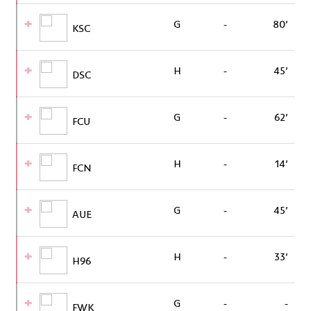
G
-
80’
KSC
H
-
45’
DSC
G
-
62’
FCU
H
-
14’
FCN
G
-
45’
AUE
H
-
33’
H96
G
-
-
FWK