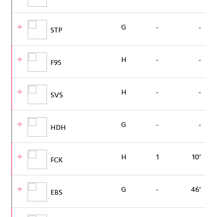
G
-
-
STP
H
-
-
F95
H
-
-
SVS
G
-
-
HDH
H
1
10’
FCK
G
-
46’
EBS