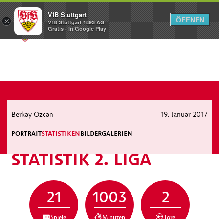
VfB Stuttgart
ÖFFNEN
×
VfB Stuttgart 1893 AG
Menü
Gratis - In Google Play
Berkay Özcan
19. Januar 2017
PORTRAIT
STATISTIKEN
BILDERGALERIEN
STATISTIK 2. LIGA
21
1003
2
Spiele
Minuten
Tore