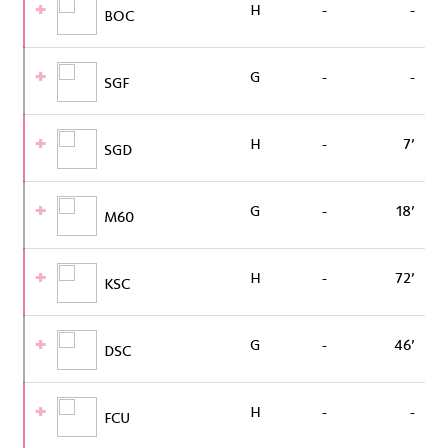
H
-
-
BOC
G
-
-
SGF
H
-
7’
SGD
G
-
18’
M60
H
-
72’
KSC
G
-
46’
DSC
H
-
-
FCU