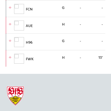
G
-
-
FCN
H
-
-
AUE
G
-
-
H96
H
-
13’
FWK