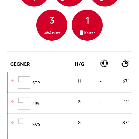
3
1
Assists
Karten
GEGNER
H/G
H
-
67’
STP
G
-
11’
F95
G
-
87’
SVS