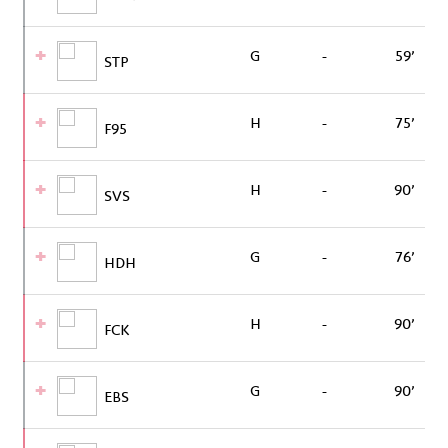
G
-
59’
STP
H
-
75’
F95
H
-
90’
SVS
G
-
76’
HDH
H
-
90’
FCK
G
-
90’
EBS