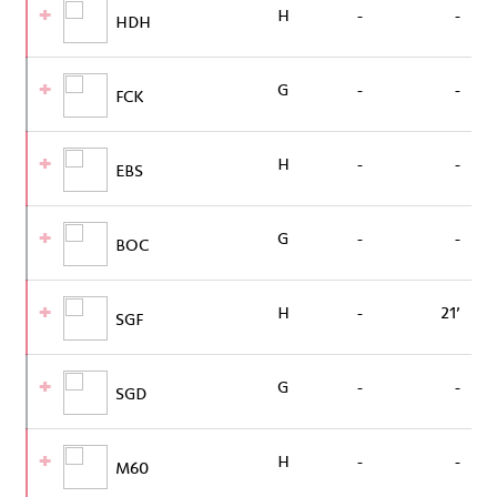
H
-
-
HDH
G
-
-
FCK
H
-
-
EBS
G
-
-
BOC
H
-
21’
SGF
G
-
-
SGD
H
-
-
M60