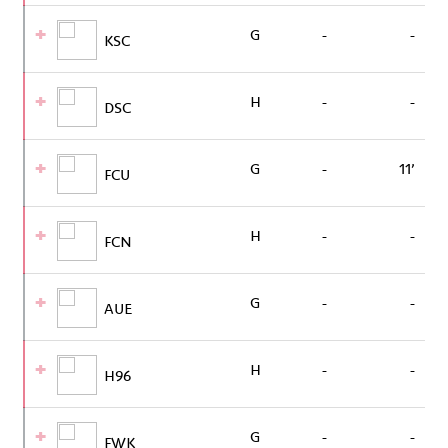
G
-
-
KSC
H
-
-
DSC
G
-
11’
FCU
H
-
-
FCN
G
-
-
AUE
H
-
-
H96
G
-
-
FWK