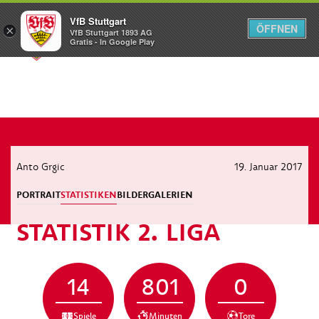
VfB Stuttgart
ÖFFNEN
×
VfB Stuttgart 1893 AG
Menü
Gratis - In Google Play
Anto Grgic
19. Januar 2017
PORTRAIT
STATISTIKEN
BILDERGALERIEN
STATISTIK 2. LIGA
14
801
0
Spiele
Minuten
Tore