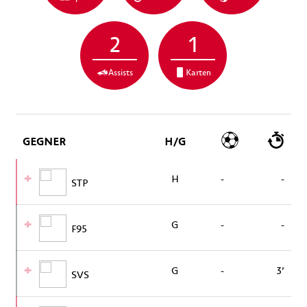
2
1
Assists
Karten
GEGNER
H/G
H
-
-
STP
G
-
-
F95
G
-
3’
SVS