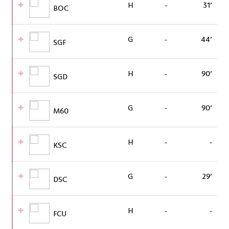
H
-
31’
BOC
G
-
44’
SGF
H
-
90’
SGD
G
-
90’
M60
H
-
-
KSC
G
-
29’
DSC
H
-
-
FCU