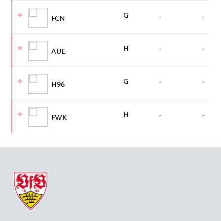
G
-
-
FCN
H
-
-
AUE
G
-
-
H96
H
-
-
FWK