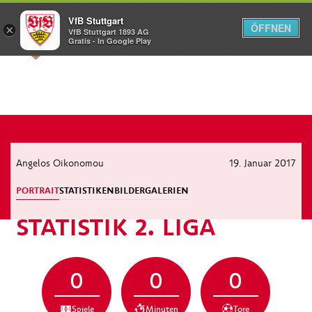
VfB Stuttgart
ÖFFNEN
×
VfB Stuttgart 1893 AG
Menü
Gratis - In Google Play
Angelos Oikonomou
19. Januar 2017
PORTRAIT
STATISTIKEN
BILDERGALERIEN
STATISTIK 2. LIGA
0
0
0
Spiele
Minuten
Tore