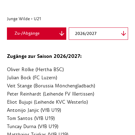
Junge Wilde
›
U21
Zu-/Abgänge
2026/2027
Kader
Zugänge zur Saison 2026/2027:
Listenansicht
Legende
Oliver Rölke (Hertha BSC)
Julian Bock (FC Luzern)
Veit Stange (Borussia Mönchengladbach)
Peter Reinhardt (Leihende FV Illertissen)
Eliot Bujupi (Leihende KVC Westerlo)
Antonijo Janjic (VfB U19)
Tom Santos (VfB U19)
Tuncay Durna (VfB U19)
Matthaios Tsigkas (VfB U19)