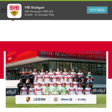
VfB Stuttgart
ÖFFNEN
×
VfB Stuttgart 1893 AG
Menü
Gratis - In Google Play