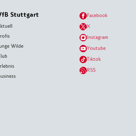
VfB Stuttgart
Facebook
ktuell
X
rofis
Instagram
unge Wilde
Youtube
lub
Tiktok
rlebnis
RSS
usiness