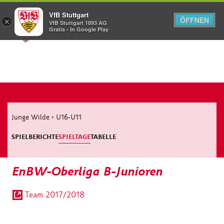
VfB Stuttgart
ÖFFNEN
×
VfB Stuttgart 1893 AG
Menü
Gratis - In Google Play
Junge Wilde
›
U16-U11
SPIELBERICHTE
SPIELTAGE
TABELLE
EnBW-Oberliga B-Junioren
Team 2017/2018