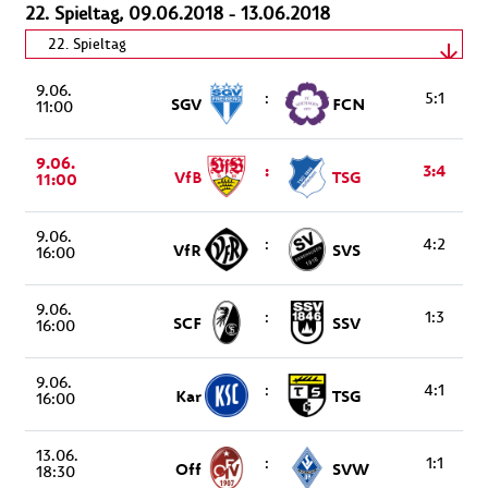
22. Spieltag, 09.06.2018 - 13.06.2018
Spieltag wählen
22. Spieltag
9.06.
09.06.2018 - 13.06.2018
:
5:1
SGV
FCN
11:00
9.06.
:
3:4
VfB
TSG
11:00
9.06.
:
4:2
VfR
SVS
16:00
9.06.
:
1:3
SCF
SSV
16:00
9.06.
:
4:1
Kar
TSG
16:00
13.06.
:
1:1
Off
SVW
18:30