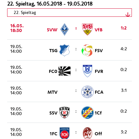
22. Spieltag, 16.05.2018 - 19.05.2018
Spieltag wählen
22. Spieltag
16.05.
16.05.2018 - 19.05.2018
:
1:2
SVW
VfB
18:30
19.05.
:
4:2
TSG
FSV
14:00
19.05.
:
0:2
FC0
FVR
14:00
19.05.
:
3:1
MTV
FCA
14:00
19.05.
:
0:2
SSV
1Cf
14:00
19.05.
:
3:2
1FC
Off
14:00