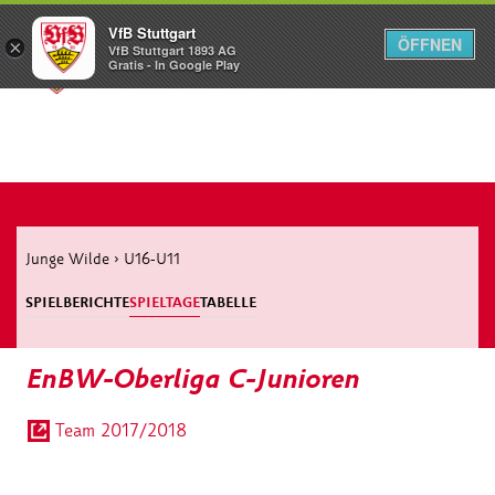
VfB Stuttgart
ÖFFNEN
×
VfB Stuttgart 1893 AG
Menü
Gratis - In Google Play
Junge Wilde
›
U16-U11
SPIELBERICHTE
SPIELTAGE
TABELLE
EnBW-Oberliga C-Junioren
Team 2017/2018