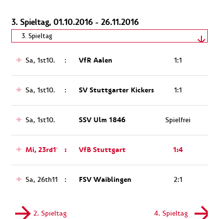
3. Spieltag, 01.10.2016 - 26.11.2016
Spieltag wählen
3. Spieltag
01.10.2016 - 26.11.2016
VfR Aalen
Sa, 1st10.
:
1:1
SV Stuttgarter Kickers
Sa, 1st10.
:
1:1
SSV Ulm 1846
Sa, 1st10.
Spielfrei
Mi, 23rd11.
:
VfB Stuttgart
1:4
FSV Waiblingen
Sa, 26th11.
:
2:1
2. Spieltag
4. Spieltag