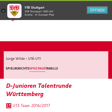
VfB Stuttgart
ÖFFNEN
×
VfB Stuttgart 1893 AG
Menü
Gratis - In Google Play
Junge Wilde
›
U16-U11
SPIELBERICHTE
SPIELTAGE
TABELLE
D-Junioren Talentrunde
Württemberg
U13 Team 2016/2017