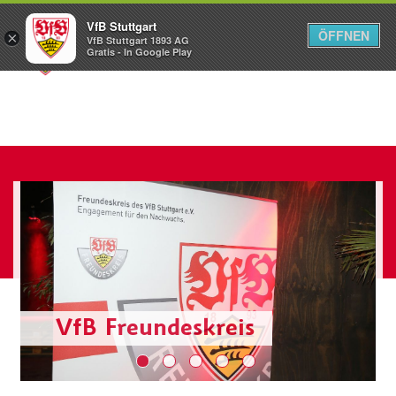
VfB Stuttgart
ÖFFNEN
×
VfB Stuttgart 1893 AG
Menü
Gratis - In Google Play
VfB Freundeskreis