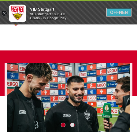
VfB Stuttgart
ÖFFNEN
×
VfB Stuttgart 1893 AG
Menü
Gratis - In Google Play