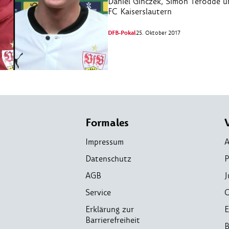
Daniel Ginczek, Simon Terodde u
FC Kaiserslautern
DFB-Pokal
25. Oktober 2017
Formales
Impressum
A
Datenschutz
P
AGB
J
Service
C
Erklärung zur
E
Barrierefreiheit
B