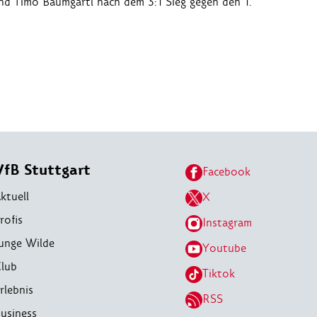
nd Timo Baumgartl nach dem 3:1 Sieg gegen den 1.
VfB Stuttgart
Facebook
ktuell
X
rofis
Instagram
unge Wilde
Youtube
lub
Tiktok
rlebnis
RSS
usiness