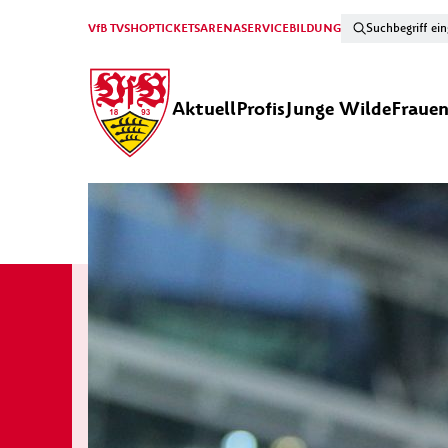
VfB TV
SHOP
TICKETS
ARENA
SERVICE
BILDUNG
Aktuell
Profis
Junge Wilde
Fraue