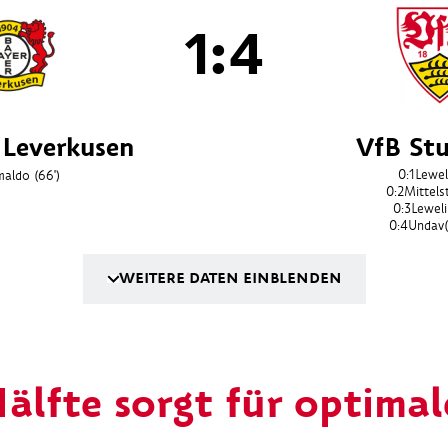
1:4
 Leverkusen
VfB Stu
0:1
Lewel
maldo
(66')
0:2
Mittels
0:3
Lewel
0:4
Undav
WEITERE DATEN EINBLENDEN
älfte sorgt für optima