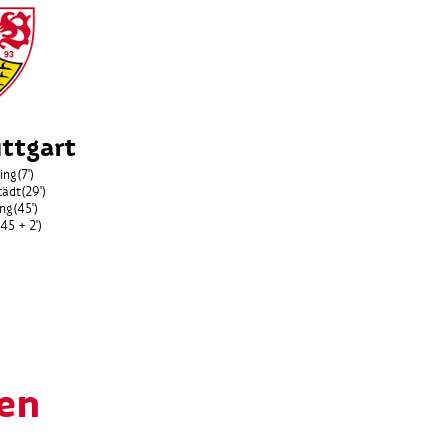
ttgart
ing
(7')
tädt
(29')
ing
(45')
(45 + 2')
len