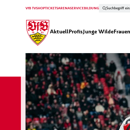
VfB TV
SHOP
TICKETS
ARENA
SERVICE
BILDUNG
Aktuell
Profis
Junge Wilde
Fraue