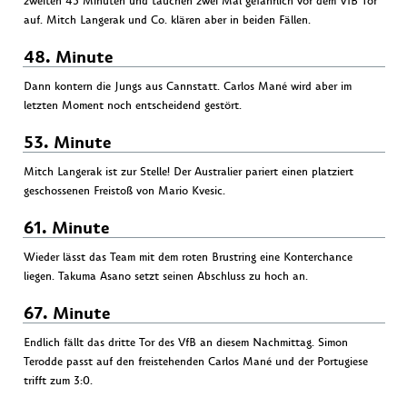
zweiten 45 Minuten und tauchen zwei Mal gefährlich vor dem VfB Tor
auf. Mitch Langerak und Co. klären aber in beiden Fällen.
48. Minute
Dann kontern die Jungs aus Cannstatt. Carlos Mané wird aber im
letzten Moment noch entscheidend gestört.
53. Minute
Mitch Langerak ist zur Stelle! Der Australier pariert einen platziert
geschossenen Freistoß von Mario Kvesic.
61. Minute
Wieder lässt das Team mit dem roten Brustring eine Konterchance
liegen. Takuma Asano setzt seinen Abschluss zu hoch an.
67. Minute
Endlich fällt das dritte Tor des VfB an diesem Nachmittag. Simon
Terodde passt auf den freistehenden Carlos Mané und der Portugiese
trifft zum 3:0.