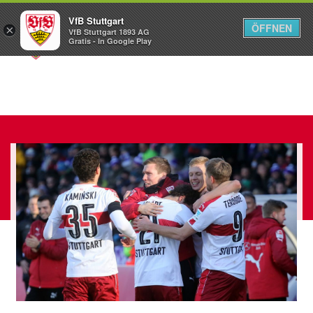
VfB Stuttgart
ÖFFNEN
×
VfB Stuttgart 1893 AG
Menü
Gratis - In Google Play