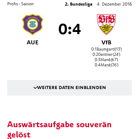
Profis
Saison
2. Bundesliga
4. Dezember 2016
›
0:4
AUE
VfB
0:1
Baumgartl
(13')
0:2
Gentner
(24')
0:3
Mané
(67')
0:4
Mané
(76')
WEITERE DATEN EINBLENDEN
Auswärtsaufgabe souverän
gelöst