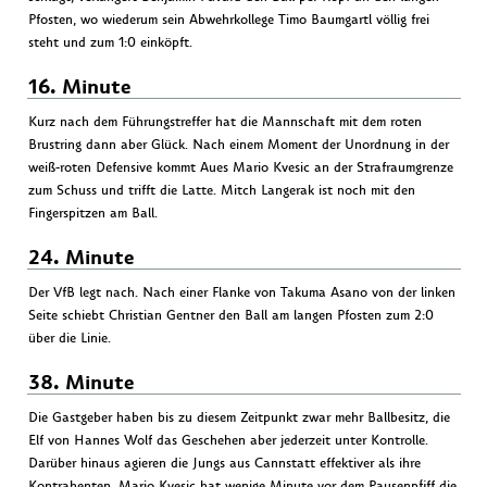
Pfosten, wo wiederum sein Abwehrkollege Timo Baumgartl völlig frei
steht und zum 1:0 einköpft.
16. Minute
Kurz nach dem Führungstreffer hat die Mannschaft mit dem roten
Brustring dann aber Glück. Nach einem Moment der Unordnung in der
weiß-roten Defensive kommt Aues Mario Kvesic an der Strafraumgrenze
zum Schuss und trifft die Latte. Mitch Langerak ist noch mit den
Fingerspitzen am Ball.
24. Minute
Der VfB legt nach. Nach einer Flanke von Takuma Asano von der linken
Seite schiebt Christian Gentner den Ball am langen Pfosten zum 2:0
über die Linie.
38. Minute
Die Gastgeber haben bis zu diesem Zeitpunkt zwar mehr Ballbesitz, die
Elf von Hannes Wolf das Geschehen aber jederzeit unter Kontrolle.
Darüber hinaus agieren die Jungs aus Cannstatt effektiver als ihre
Kontrahenten. Mario Kvesic hat wenige Minute vor dem Pausenpfiff die