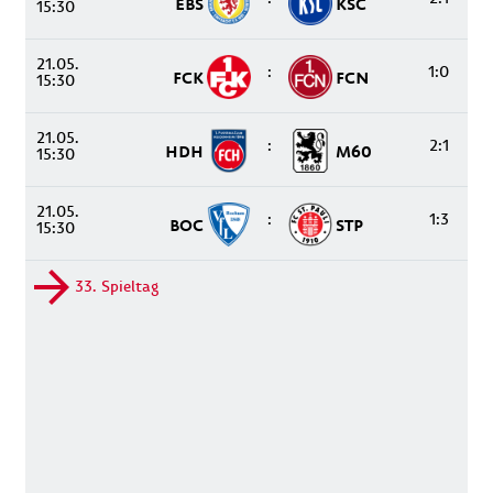
EBS
KSC
15:30
21.05.
:
1:0
FCK
FCN
15:30
21.05.
:
2:1
HDH
M60
15:30
21.05.
:
1:3
BOC
STP
15:30
33. Spieltag