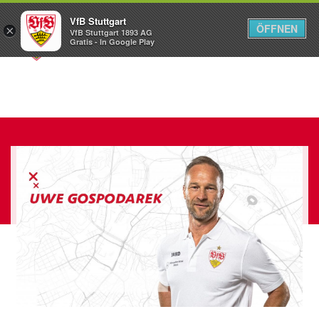
VfB Stuttgart
ÖFFNEN
×
VfB Stuttgart 1893 AG
Menü
Gratis - In Google Play