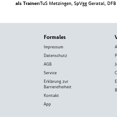
als Trainer:
TuS Metzingen, SpVgg Geratal, DFB
Formales
Impressum
A
Datenschutz
P
AGB
J
Service
C
Erklärung zur
E
Barrierefreiheit
B
Kontakt
App