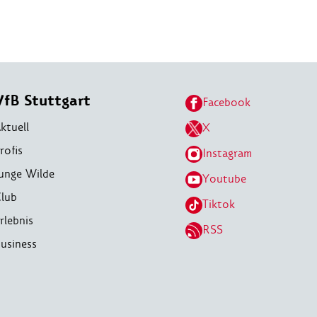
VfB Stuttgart
Facebook
ktuell
X
rofis
Instagram
unge Wilde
Youtube
lub
Tiktok
rlebnis
RSS
usiness