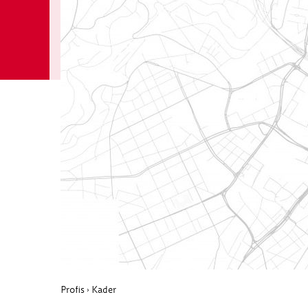
Profis
Kader
›