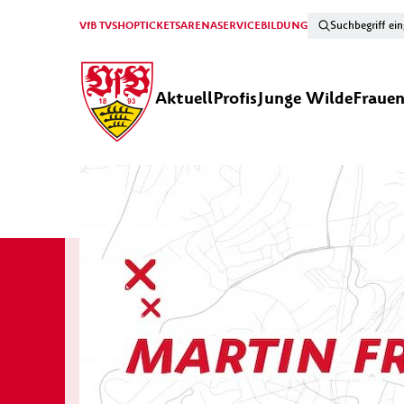
VfB TV
SHOP
TICKETS
ARENA
SERVICE
BILDUNG
Aktuell
Profis
Junge Wilde
Fraue