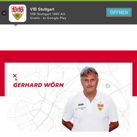
VfB Stuttgart
ÖFFNEN
×
VfB Stuttgart 1893 AG
Menü
Gratis - In Google Play