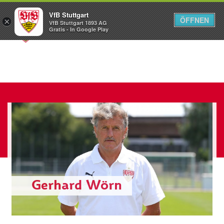
VfB Stuttgart
ÖFFNEN
×
VfB Stuttgart 1893 AG
Menü
Gratis - In Google Play
Gerhard Wörn