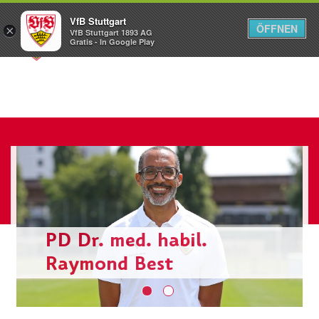
VfB Stuttgart
ÖFFNEN
×
VfB Stuttgart 1893 AG
Menü
Gratis - In Google Play
PD Dr. med. habil.
Raymond Best