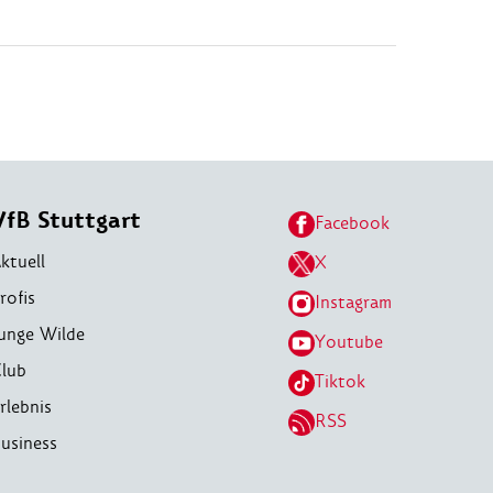
VfB Stuttgart
Facebook
ktuell
X
rofis
Instagram
unge Wilde
Youtube
lub
Tiktok
rlebnis
RSS
usiness