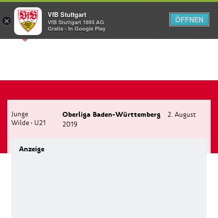
VfB Stuttgart
ÖFFNEN
×
VfB Stuttgart 1893 AG
Menü
Gratis - In Google Play
Junge
Oberliga Baden-Württemberg
2. August
Wilde
U21
›
2019