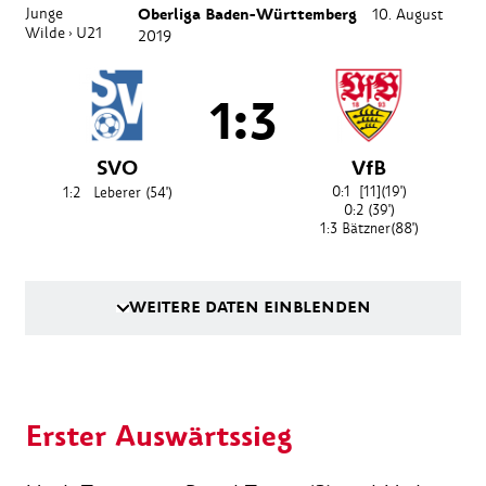
Junge
Oberliga Baden-Württemberg
10. August
Wilde
U21
›
2019
1:3
SVO
VfB
0:1
[11]
(19')
1:2
Leberer
(54')
0:2
(39')
1:3
Bätzner
(88')
WEITERE DATEN EINBLENDEN
Erster Auswärtssieg