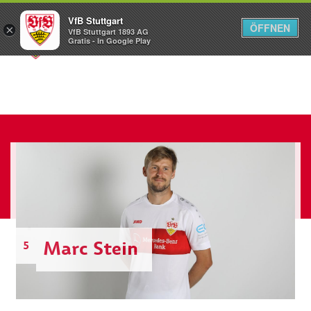
VfB Stuttgart
ÖFFNEN
×
VfB Stuttgart 1893 AG
Menü
Gratis - In Google Play
Marc Stein
5