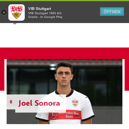
VfB Stuttgart
ÖFFNEN
×
VfB Stuttgart 1893 AG
Menü
Gratis - In Google Play
Joel Sonora
8