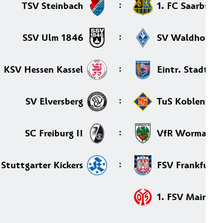
:
TSV Steinbach
1. FC Saarbrüc
:
SSV Ulm 1846
SV Waldhof M
:
KSV Hessen Kassel
Eintr. Stadtall
:
SV Elversberg
TuS Koblenz
:
SC Freiburg II
VfR Wormatia
:
 Stuttgarter Kickers
FSV Frankfurt
1. FSV Mainz 05