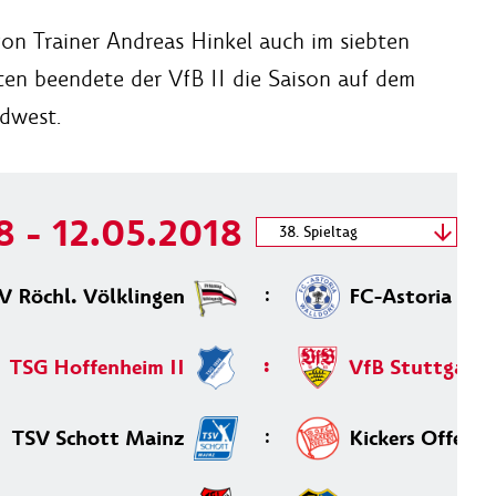
von Trainer Andreas Hinkel auch im siebten
ten beendete der VfB II die Saison auf dem
üdwest.
8 - 12.05.2018
Spieltag wählen
38. Spieltag
11.05.2018 - 12.05.2018
:
V Röchl. Völklingen
FC-Astoria Wal
:
TSG Hoffenheim II
VfB Stuttgart I
:
TSV Schott Mainz
Kickers Offenb