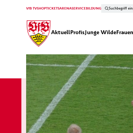
VfB TV
SHOP
TICKETS
ARENA
SERVICE
BILDUNG
Aktuell
Profis
Junge Wilde
Fraue