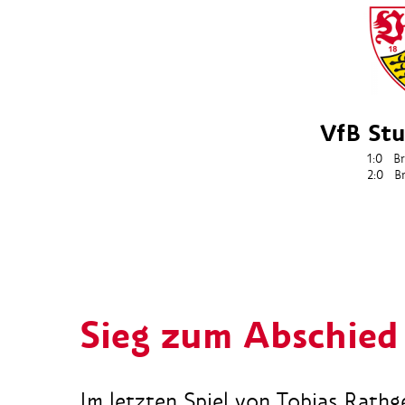
VfB Stu
1:0
Br
2:0
Br
Sieg zum Abschied
Im letzten Spiel von Tobias Rathg