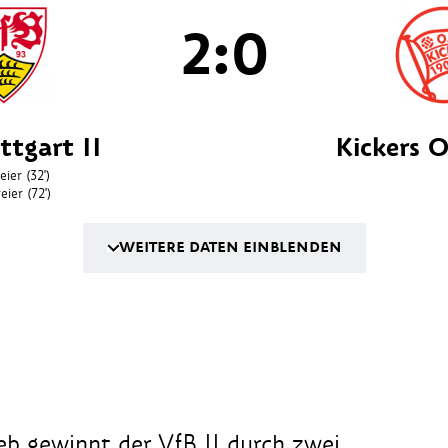
2:0
ttgart II
Kickers 
eier
(32')
eier
(72')
WEITERE DATEN EINBLENDEN
eb gewinnt der VfB II durch zwei