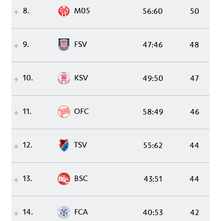
8.
M05
56:60
50
9.
FSV
47:46
48
10.
KSV
49:50
47
11.
OFC
58:49
46
12.
TSV
55:62
44
13.
BSC
43:51
44
14.
FCA
40:53
42