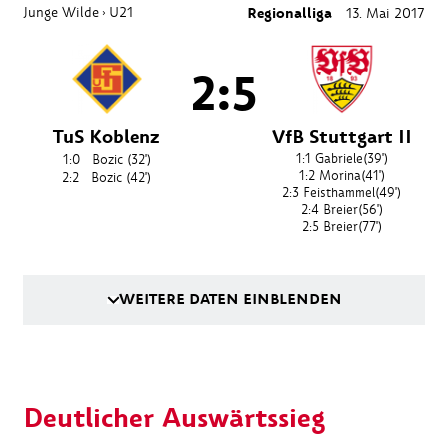
Junge Wilde
U21
Regionalliga
13. Mai 2017
›
2:5
TuS Koblenz
VfB Stuttgart II
1:1
Gabriele
(39')
1:0
Bozic
(32')
1:2
Morina
(41')
2:2
Bozic
(42')
2:3
Feisthammel
(49')
2:4
Breier
(56')
2:5
Breier
(77')
WEITERE DATEN EINBLENDEN
Deutlicher Auswärtssieg