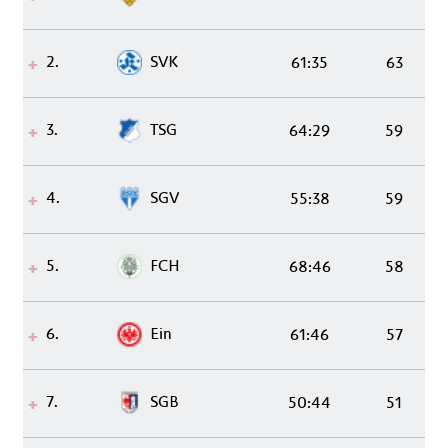
2.
SVK
61:35
63
3.
TSG
64:29
59
4.
SGV
55:38
59
5.
FCH
68:46
58
6.
Ein
61:46
57
7.
SGB
50:44
51