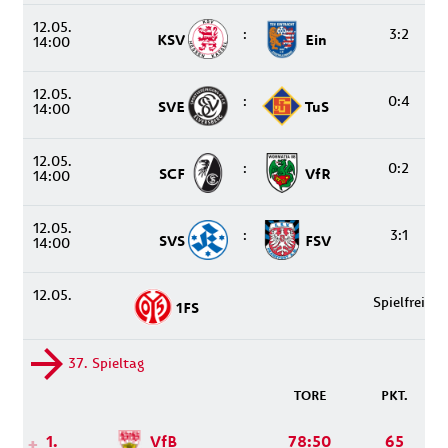
12.05.
:
3:2
KSV
Ein
14:00
12.05.
:
0:4
SVE
TuS
14:00
12.05.
:
0:2
SCF
VfR
14:00
12.05.
:
3:1
SVS
FSV
14:00
12.05.
Spielfrei
1FS
37. Spieltag
TORE
PKT.
1.
VfB
78:50
65