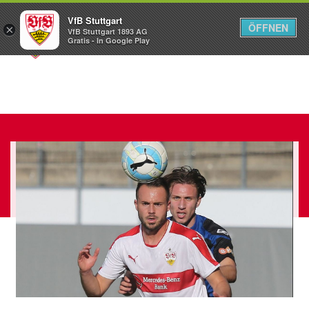
VfB Stuttgart
ÖFFNEN
×
VfB Stuttgart 1893 AG
Menü
Gratis - In Google Play