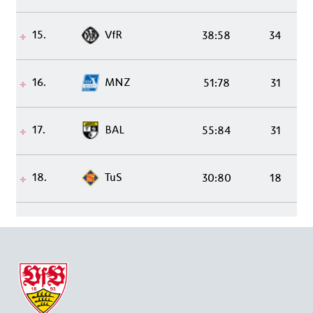
15.
VfR
38:58
34
16.
MNZ
51:78
31
17.
BAL
55:84
31
18.
TuS
30:80
18