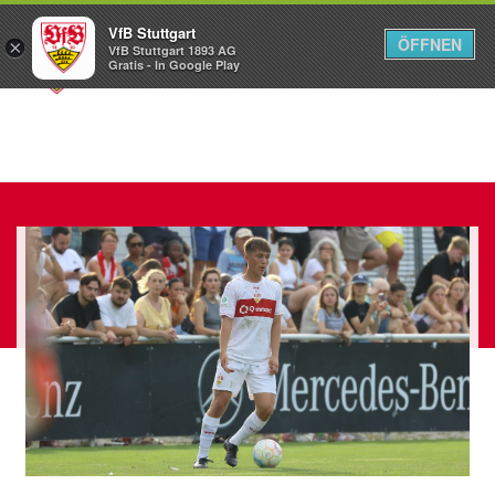
VfB Stuttgart
ÖFFNEN
×
VfB Stuttgart 1893 AG
Menü
Gratis - In Google Play