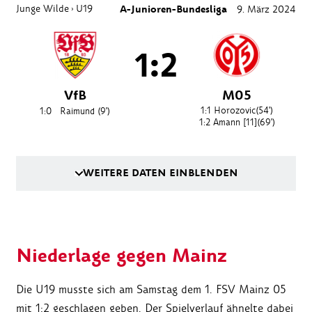
Junge Wilde
U19
A-Junioren-Bundesliga
9. März 2024
›
1:2
VfB
M05
1:1
Horozovic
(54')
1:0
Raimund
(9')
1:2
Amann [11]
(69')
WEITERE DATEN EINBLENDEN
Niederlage gegen Mainz
Die U19 musste sich am Samstag dem 1. FSV Mainz 05
mit 1:2 geschlagen geben. Der Spielverlauf ähnelte dabei