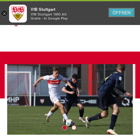
VfB Stuttgart
ÖFFNEN
×
VfB Stuttgart 1893 AG
Menü
Gratis - In Google Play