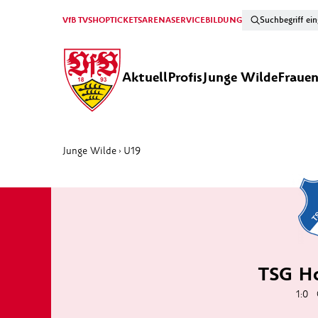
VfB TV
SHOP
TICKETS
ARENA
SERVICE
BILDUNG
Aktuell
Profis
Junge Wilde
Fraue
Junge Wilde
U19
›
TSG Ho
1:0