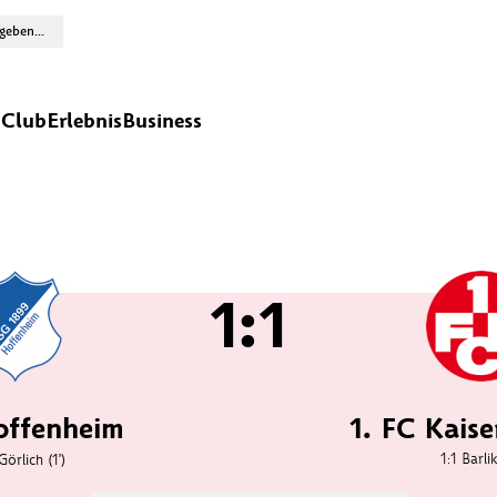
n
Club
Erlebnis
Business
1:1
ffenheim
1. FC Kaise
1:1
Barlik
Görlich
(1')