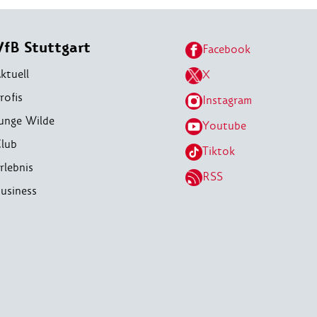
VfB Stuttgart
Facebook
ktuell
X
rofis
Instagram
unge Wilde
Youtube
lub
Tiktok
rlebnis
RSS
usiness