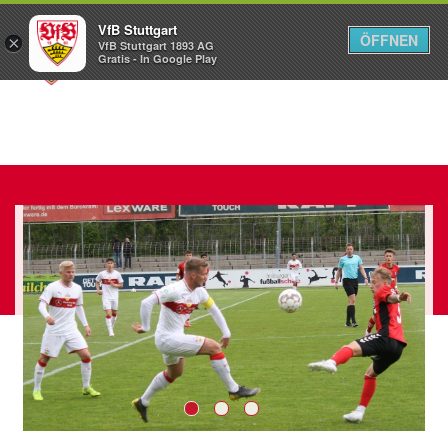
VfB Stuttgart
ÖFFNEN
×
VfB Stuttgart 1893 AG
Menü
Gratis - In Google Play