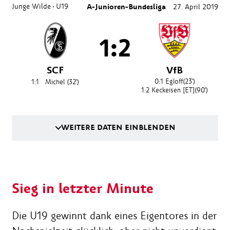
Junge Wilde
U19
A-Junioren-Bundesliga
27. April 2019
›
1:2
SCF
VfB
0:1
Egloff
(23')
1:1
Michel
(32')
1:2
Keckeisen [ET]
(90')
WEITERE DATEN EINBLENDEN
Sieg in letzter Minute
Die U19 gewinnt dank eines Eigentores in der