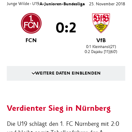
Junge Wilde
U19
A-Junioren-Bundesliga
25. November 2018
›
0:2
FCN
VfB
0:1
Kleinhansl
(21')
0:2
Dajaku [11]
(60')
WEITERE DATEN EINBLENDEN
Verdienter Sieg in Nürnberg
Die U19 schlägt den 1. FC Nürnberg mit 2:0