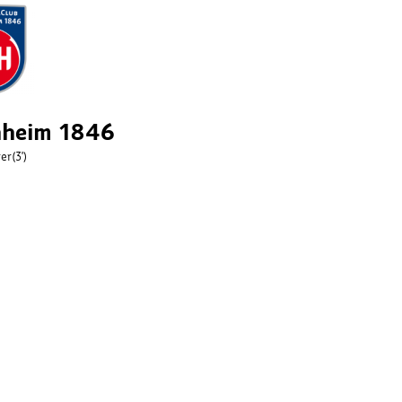
nheim 1846
er
(3')