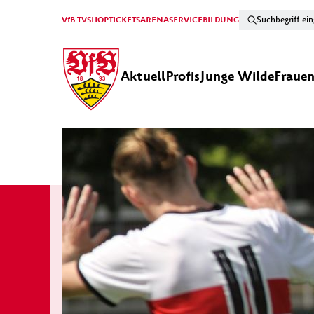
VfB TV
SHOP
TICKETS
ARENA
SERVICE
BILDUNG
Aktuell
Profis
Junge Wilde
Fraue