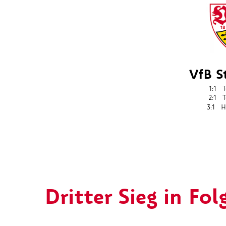
VfB S
1:1
T
2:1
T
3:1
H
Dritter Sieg in Fol