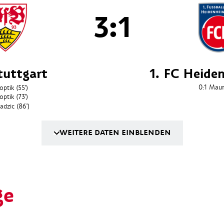
3:1
tuttgart
1. FC Heide
0:1
Maur
optik
(55')
optik
(73')
adzic
(86')
WEITERE DATEN EINBLENDEN
ge