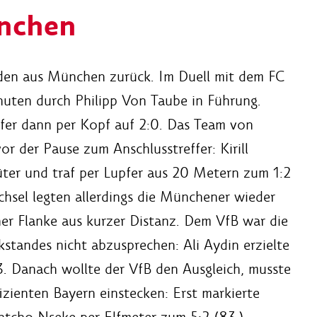
ünchen
den aus München zurück. Im Duell mit dem FC
nuten durch Philipp Von Taube in Führung.
fer dann per Kopf auf 2:0. Das Team von
r der Pause zum Anschlusstreffer: Kirill
ter und traf per Lupfer aus 20 Metern zum 1:2
chsel legten allerdings die Münchener wieder
ner Flanke aus kurzer Distanz. Dem VfB war die
standes nicht abzusprechen: Ali Aydin erzielte
. Danach wollte der VfB den Ausgleich, musste
zienten Bayern einstecken: Erst markierte
ntcho Nseke per Elfmeter zum 5:2 (83.).