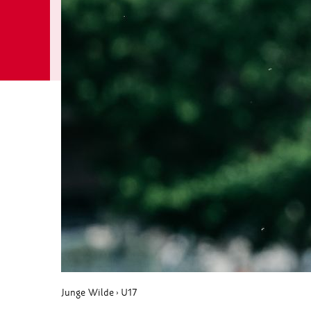
Junge Wilde
U17
›