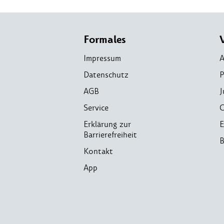
Formales
Impressum
A
Datenschutz
P
AGB
J
Service
C
Erklärung zur
E
Barrierefreiheit
B
Kontakt
App