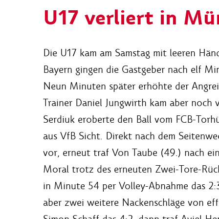
U17 verliert in M
Die U17 kam am Samstag mit leeren Hän
Bayern gingen die Gastgeber nach elf Mi
Neun Minuten später erhöhte der Angrei
Trainer Daniel Jungwirth kam aber noch vo
Serdiuk eroberte den Ball vom FCB-Torhü
aus VfB Sicht. Direkt nach dem Seitenwe
vor, erneut traf Von Taube (49.) nach ei
Moral trotz des erneuten Zwei-Tore-Rück
in Minute 54 per Volley-Abnahme das 2:3
aber zwei weitere Nackenschläge von effi
Simon Schaff das 4:2, dann traf Aviel He