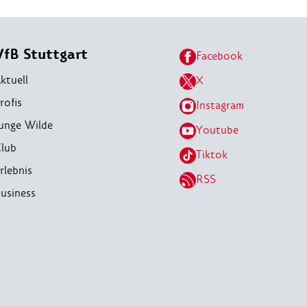
VfB Stuttgart
Facebook
ktuell
X
rofis
Instagram
unge Wilde
Youtube
lub
Tiktok
rlebnis
RSS
usiness