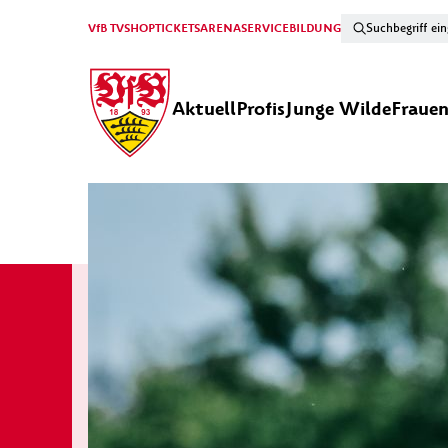
VfB TV
SHOP
TICKETS
ARENA
SERVICE
BILDUNG
Aktuell
Profis
Junge Wilde
Fraue