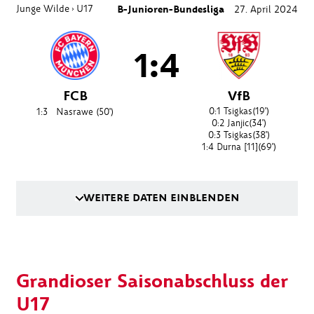
Junge Wilde
U17
B-Junioren-Bundesliga
27. April 2024
›
1:4
FCB
VfB
0:1
Tsigkas
(19')
1:3
Nasrawe
(50')
0:2
Janjic
(34')
0:3
Tsigkas
(38')
1:4
Durna [11]
(69')
WEITERE DATEN EINBLENDEN
Grandioser Saisonabschluss der
U17