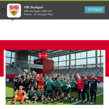
VfB Stuttgart
ÖFFNEN
×
VfB Stuttgart 1893 AG
Menü
Gratis - In Google Play