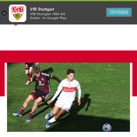
VfB Stuttgart
ÖFFNEN
×
VfB Stuttgart 1893 AG
Menü
Gratis - In Google Play