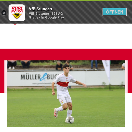
VfB Stuttgart
ÖFFNEN
×
VfB Stuttgart 1893 AG
Menü
Gratis - In Google Play