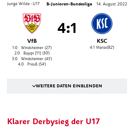
Junge Wilde
U17
B-Junioren-Bundesliga
14. August 2022
›
4:1
VfB
KSC
4:1
Manai
(82')
1:0
Windsheimer
(27')
2:0
Bujupi [11]
(30')
3:0
Windsheimer
(45')
4:0
Preuß
(54')
WEITERE DATEN EINBLENDEN
Klarer Derbysieg der U17