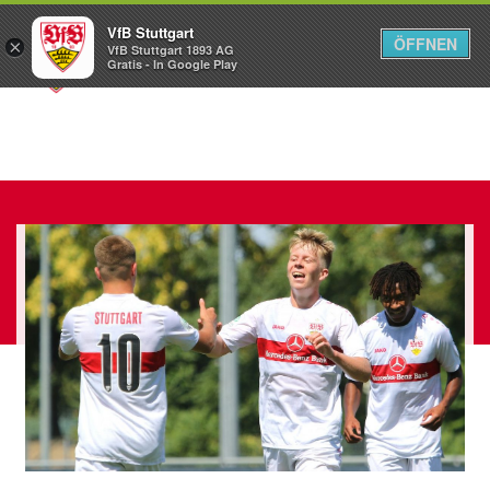
VfB Stuttgart
ÖFFNEN
×
VfB Stuttgart 1893 AG
Menü
Gratis - In Google Play