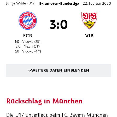
Junge Wilde
U17
B-Junioren-Bundesliga
22. Februar 2020
›
3:0
FCB
VfB
1:0
Vidovic
(25')
2:0
Neziri
(31')
3:0
Vidovic
(44')
WEITERE DATEN EINBLENDEN
Rückschlag in München
Die U17 unterliegt beim FC Bayern München