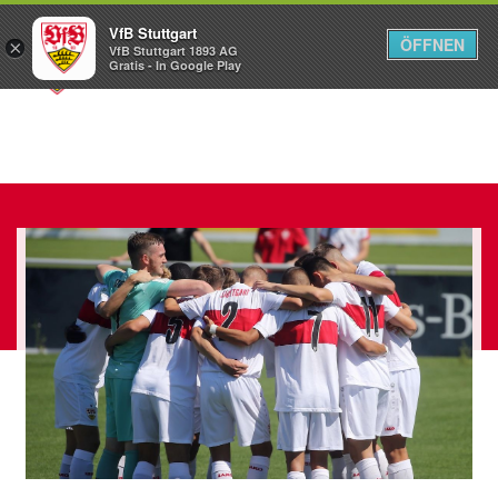
VfB Stuttgart
ÖFFNEN
×
VfB Stuttgart 1893 AG
Menü
Gratis - In Google Play