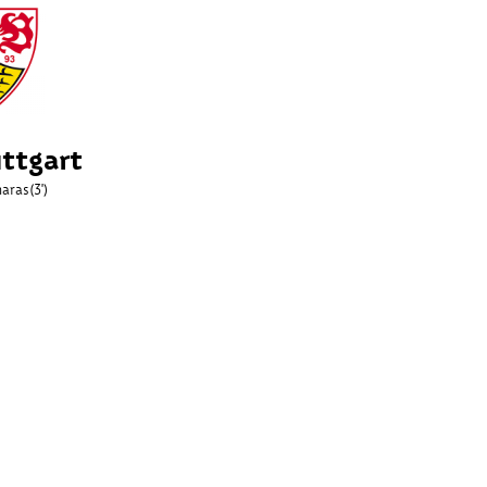
ttgart
naras
(3')