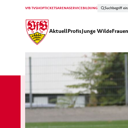
VfB TV
SHOP
TICKETS
ARENA
SERVICE
BILDUNG
Aktuell
Profis
Junge Wilde
Fraue