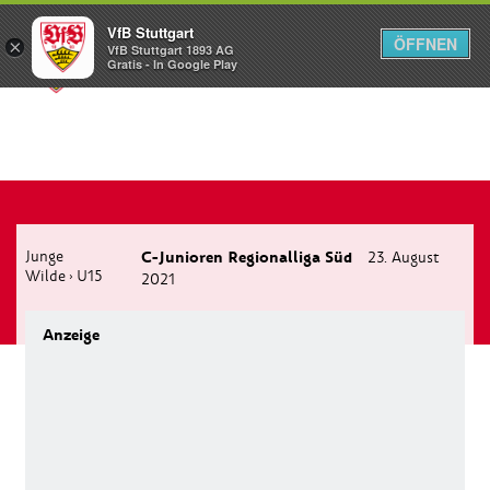
VfB Stuttgart
ÖFFNEN
×
VfB Stuttgart 1893 AG
Menü
Gratis - In Google Play
Junge
C-Junioren Regionalliga Süd
23. August
Wilde
U15
›
2021