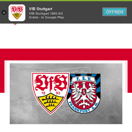
VfB Stuttgart
ÖFFNEN
×
VfB Stuttgart 1893 AG
Menü
Gratis - In Google Play