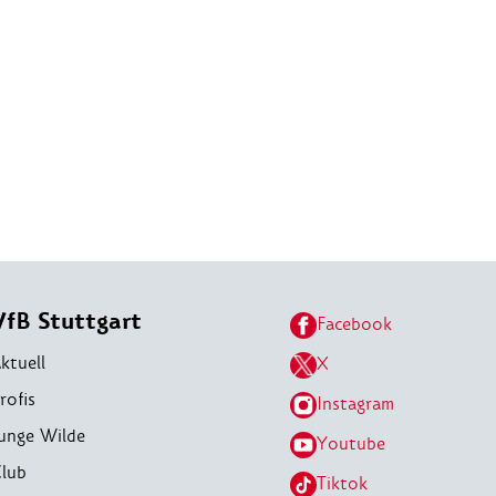
VfB Stuttgart
Facebook
ktuell
X
rofis
Instagram
unge Wilde
Youtube
lub
Tiktok