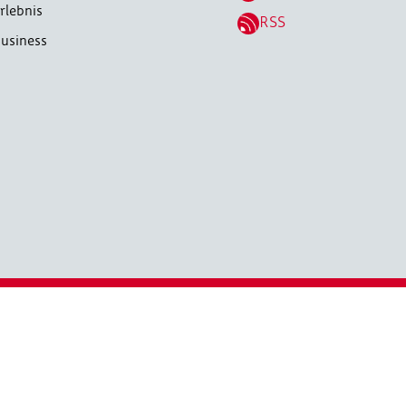
rlebnis
RSS
usiness