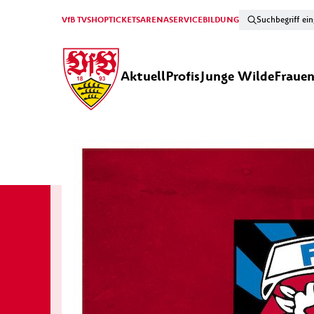
VfB TV
SHOP
TICKETS
ARENA
SERVICE
BILDUNG
Aktuell
Profis
Junge Wilde
Fraue