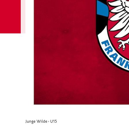
Junge Wilde
U15
›